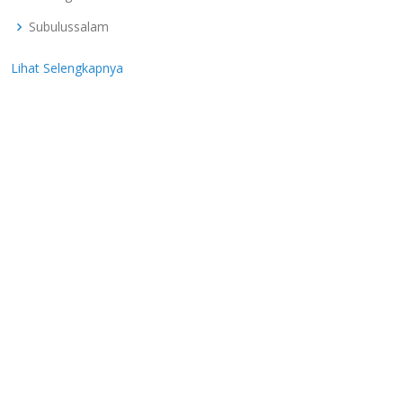
Subulussalam
Lihat Selengkapnya
situs gacor hari ini
slot
slot maxwin
slot gampang menang
slot
slot gacor
situs gacor hari ini
slot
slot
koi855 link alternatif
koi855 login alternatif
arena 212
tuna787 link resmi
slot gacor hari ini
musang 178
arena 212