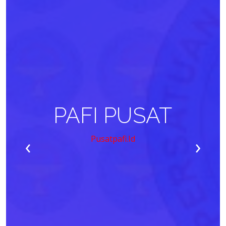
PAFI PUSAT
‹
›
Pusatpafi.id